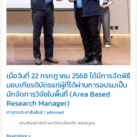
เกียรติ
บัตร
แก่
ผู้
ที่
ได้
ผ่าน
การ
อบรม
เป็น
นัก
เมื่อวันที่ 22 กรกฎาคม 2568 ได้มีการจัดพิธี
จัดการ
มอบเกียรติบัตรแก่ผู้ที่ได้ผ่านการอบรมเป็น
วิจัย
ใน
นักจัดการวิจัยในพื้นที่ (Area Based
พื้นที่
Research Manager)
(Area
Based
ข่าวสารประชาสัมพันธ์
/
adminart
Research
คณะศิลปศาสตร์ มหาวิทยาลัยเกริก สนับสนุนบุ
Manager)
Read More »