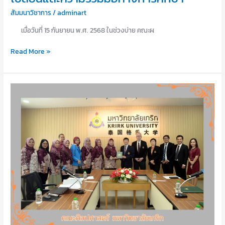
เปลี่ยน
สัมมนาวิชาการ
/
adminart
และ
เมื่อวันที่ 15 กันยายน พ.ศ. 2568 ในช่วงบ่าย คณะผ
ความ
ร่วม
Read More »
มือ
ทางการ
ศึกษา
คณะ
ศิลปศาสตร์
มหาวิทยาลัย
เกริก
ต้อนรับ
คณาจารย์
จาก
อินโดนีเซีย
เดิน
หน้า
หารือ
ความ
ร่วม