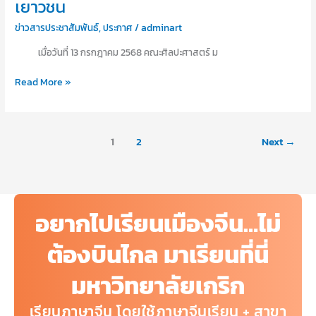
เยาวชน
คุณค่า
ข่าวสารประชาสัมพันธ์
,
ประกาศ
/
adminart
“รางวัล
หน่วย
เมื่อวันที่ 13 กรกฎาคม 2568 คณะศิลปะศาสตร์ ม
งาน
ต้นแบบ
Read More »
แห่ง
ปี”
ประจำ
ปี
1
2
Next
→
พ.ศ.
2568
สาขา
ด้าน
อยากไปเรียนเมืองจีน…ไม่
การ
ส่ง
ต้องบินไกล มาเรียนที่นี่
เสริม
การ
มหาวิทยาลัยเกริก
ศึกษา
และ
เรียนภาษาจีน โดยใช้ภาษาจีนเรียน + สาขา
พัฒนา