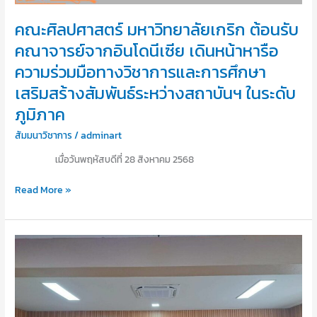
มือ
คณะศิลปศาสตร์ มหาวิทยาลัยเกริก ต้อนรับ
ทาง
วิชาการ
คณาจารย์จากอินโดนีเซีย เดินหน้าหารือ
และ
ความร่วมมือทางวิชาการและการศึกษา
การ
เสริมสร้างสัมพันธ์ระหว่างสถาบันฯ ในระดับ
ศึกษา
เสริม
ภูมิภาค
สร้าง
สัมพันธ์
สัมมนาวิชาการ
/
adminart
ระ
เมื่อวันพฤหัสบดีที่ 28 สิงหาคม 2568
หว่าง
สถาบันฯ
Read More »
ใน
ระดับ
ภูมิภาค
เมื่อ
วัน
ที่
25
สิงหาคม