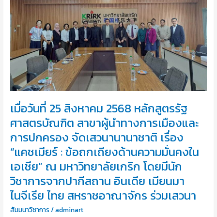
2568
หลักสูตร
รัฐ
ศาสตร
บัณฑิต
สาขา
ผู้นำ
ทางการ
เมือง
และ
เมื่อวันที่ 25 สิงหาคม 2568 หลักสูตรรัฐ
การ
ศาสตรบัณฑิต สาขาผู้นำทางการเมืองและ
ปกครอง
จัด
การปกครอง จัดเสวนานานาชาติ เรื่อง
เสวนา
“แคชเมียร์ : ข้อถกเถียงด้านความมั่นคงใน
นานาชาติ
เรื่อง
เอเชีย” ณ มหาวิทยาลัยเกริก โดยมีนัก
“แคชเมียร์
วิชาการจากปากีสถาน อินเดีย เมียนมา
:
ไนจีเรีย ไทย สหราชอาณาจักร ร่วมเสวนา
ข้อ
ถก
สัมมนาวิชาการ
/
adminart
เถียง