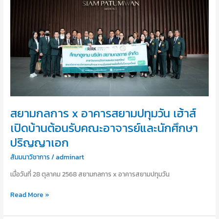
x
อาคาร
สยาม
ปทุมวัน
เฮ้าส์
เปิด
บ้าน
ต้อนรับ
คณะ
อาจารย์
และ
สยามกลการ x อาคารสยามปทุมวัน เฮ้าส์
นักศึกษา
เปิดบ้านต้อนรับคณะอาจารย์และนักศึกษา
ปริญญา
ปริญญาเอก
เอก
สัมมนาวิชาการ
/
adminart
เมื่อวันที่ 28 ตุลาคม 2568 สยามกลการ x อาคารสยามปทุมวัน
Read More »