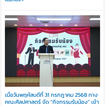
Read More »
เมื่อ
วัน
พฤหัสบดี
ที่
31
กรกฎาคม
2568
ทาง
คณะ
ศิลปศาสตร์
จัด
“กิจกรรม
รับ
น้อง”
เข้า
เมื่อวันพฤหัสบดีที่ 31 กรกฎาคม 2568 ทาง
สู่
คณะ
คณะศิลปศาสตร์ จัด “กิจกรรมรับน้อง” เข้า