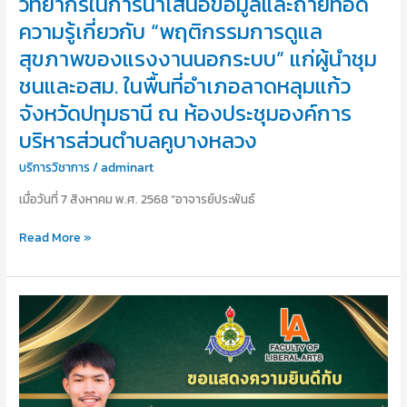
วิทยากรในการนำเสนอข้อมูลและถ่ายทอด
ราช
ความ
ความรู้เกี่ยวกับ “พฤติกรรมการดูแล
อาณาจักร
รู้
ร่วม
สุขภาพของแรงงานนอกระบบ” แก่ผู้นำชุม
เกี่ยว
เสวนา
กับ
ชนและอสม. ในพื้นที่อำเภอลาดหลุมแก้ว
“พฤติกรรม
จังหวัดปทุมธานี ณ ห้องประชุมองค์การ
การ
บริหารส่วนตำบลคูบางหลวง
ดูแล
สุขภาพ
บริการวิชาการ
/
adminart
ของ
แรงงาน
เมื่อวันที่ 7 สิงหาคม พ.ศ. 2568 “อาจารย์ประพันธ์
นอก
ระบบ”
Read More »
แก่
ผู้นำ
ชุม
ขอ
ชน
แสดง
และ
ความ
อสม.
ยินดี
ใน
กับ
พื้นที่
ตัวแทน