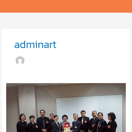
adminart
คณะ
ผู้
บริหาร
มอบ
ดุษฎี
บัณฑิต
ให้
แก่