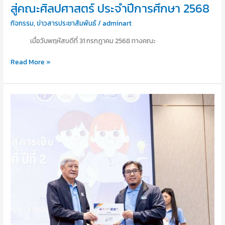
ศิลปศาสตร์
สู่คณะศิลปศาสตร์ ประจำปีการศึกษา 2568
ประจำ
ปี
กิจกรรม
,
ข่าวสารประชาสัมพันธ์
/
adminart
การ
เมื่อวันพฤหัสบดีที่ 31 กรกฎาคม 2568 ทางคณะ
ศึกษา
2568
Read More »
เมื่อ
วัน
ที่
22
กรกฎาคม
2568
ได้
มี
การ
จัด
พิธี
มอบ