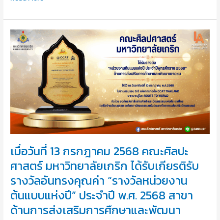
เมื่อ
วัน
ที่
13
กรกฎาคม
2568
คณะ
ศิลปะ
ศาสตร์
มหาวิทยาลัย
เกริก
เมื่อวันที่ 13 กรกฎาคม 2568 คณะศิลปะ
ได้
ศาสตร์ มหาวิทยาลัยเกริก ได้รับเกียรติรับ
รับ
เกียรติ
รางวัลอันทรงคุณค่า “รางวัลหน่วยงาน
รับ
ต้นแบบแห่งปี” ประจำปี พ.ศ. 2568 สาขา
รางวัล
ด้านการส่งเสริมการศึกษาและพัฒนา
อัน
ทรง