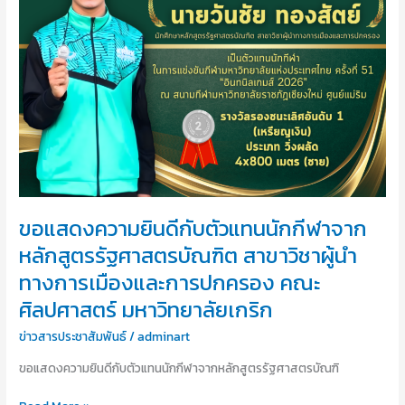
อำเภอ
นักกีฬา
ลาดหลุมแก้ว
จาก
จังหวัด
หลักสูตร
ปทุมธานี
รัฐ
ณ
ศาสตร
ห้อง
บัณฑิต
ประชุม
สาขา
องค์การ
วิชา
บริหาร
ผู้นำ
ส่วน
ทางการ
ตำบล
เมือง
ขอแสดงความยินดีกับตัวแทนนักกีฬาจาก
คู
และ
บาง
หลักสูตรรัฐศาสตรบัณฑิต สาขาวิชาผู้นำ
การ
หลวง
ทางการเมืองและการปกครอง คณะ
ปกครอง
คณะ
ศิลปศาสตร์ มหาวิทยาลัยเกริก
ศิลปศาสตร์
มหาวิทยาลัย
ข่าวสารประชาสัมพันธ์
/
adminart
เกริก
ขอแสดงความยินดีกับตัวแทนนักกีฬาจากหลักสูตรรัฐศาสตรบัณฑิ