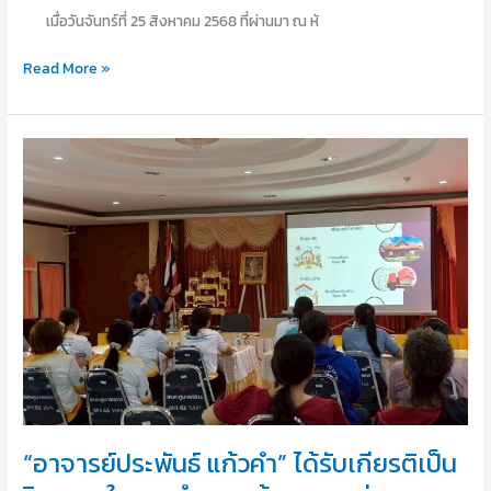
ด้าน
เมื่อวันจันทร์ที่ 25 สิงหาคม 2568 ที่ผ่านมา ณ ห้
ความ
Read More »
มั่นคง
ใน
เอเชีย”
ณ
“อาจารย์
มหาวิทยาลัย
ประพันธ์
เกริก
แก้ว
โดย
คำ”
มี
ได้
นัก
รับ
วิชาการ
เกียรติ
จาก
เป็น
ปากีสถาน
วิทยากร
อินเดีย
ใน
เมีย
การนำ
นมา
เสนอ
ไนจีเรีย
ข้อมูล
ไทย
“อาจารย์ประพันธ์ แก้วคำ” ได้รับเกียรติเป็น
และ
สห
ถ่ายทอด