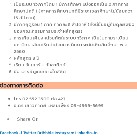
เป็นระบบทวิภาคโดย 1 ปีการศึกษา แบ่งออกเป็น 2 ภาคการ
ศึกษาปกติ 1 (ภาคการศึกษาปกติมีระยะเวลาศึกษาไม่น้อยกว่า
15 สัปดาห์)
มีภาคฤดูร้อน 1 ภาค ภาคละ 8 สัปดาห์ (ทั้งนี้ขึ้นอยู่กับดุลยพินิจ
ของคณะกรรมการประจำหลักสูตร)
การเทียบเคียงหน่วยกิตในระบบทวิภาค เป็นไปตามระเบียบ
มหาวิทยาลัยเกริกว่าด้วยการศึกษาระดับบัณฑิตศึกษา พ.ศ.
2560
หลักสูตร 3 ปี
เรียน วันเสาร์ – วันอาทิตย์
มีอาจารย์ดูแลอย่างใกล้ชิด
ช่องทางการติดต่อ
โทร 02 552 3500 ต่อ 421
อ.ดร.เสาวภาคย์ แหลมเพ็ชร 09-4969-5699
Share On
Facebook-f
Twitter
Dribbble
Instagram
Linkedin-in